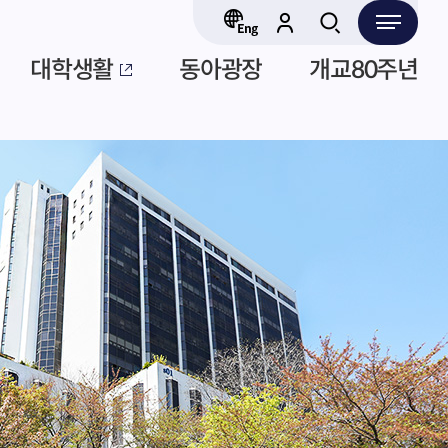
대학생활
동아광장
개교80주년