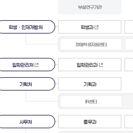
부설연구기관
학생ㆍ인재개발처
학생과
장애학생지원센터
입학관리처
입학관리과
기획처
기획과
IR센터
사무처
총무과