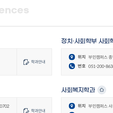
iences
정치·사회학부 사회
위치
부민캠퍼스 종합
학과안내
번호
051-200-863
사회복지학과
위치
0702
부민캠퍼스 사
학과안내