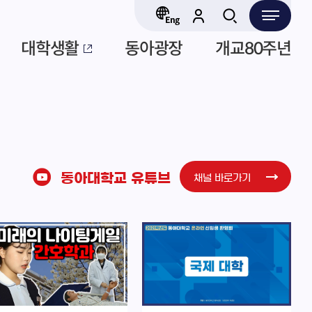
대학생활
동아광장
개교80주년
동아대학교 유튜브
채널 바로가기