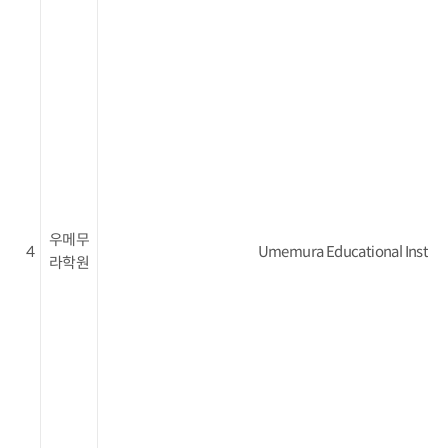
우메무
4
Umemura Educational Institu
라학원