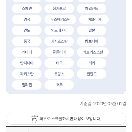
스페인
싱가포르
아일랜드
영국
우즈베키스탄
이탈리아
인도
인도네시아
일본
중국
카자흐스탄
캄보디아
캐나다
콜롬비아
키르키즈스탄
탄자니아
태국
터키
파키스탄
프랑스
핀란드
필리핀
호주
기준일: 2023년 05월 01일
좌우로 스크롤하시면 내용이 보입니다.