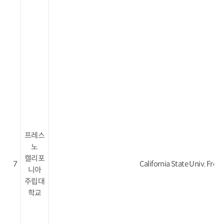
프레스
노
캘리포
7
California State Univ. Fres
니아
주립대
학교