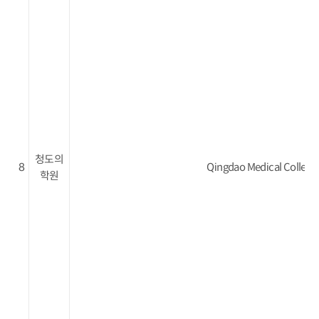
청도의
8
Qingdao Medical College
학원