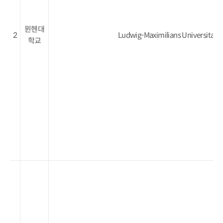
뮌헨대
2
Ludwig-Maximilians Universitat
학교