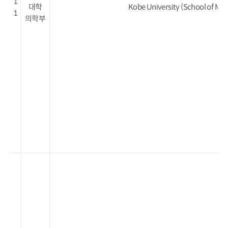
1
대학
Kobe University (School of Med
1
의학부