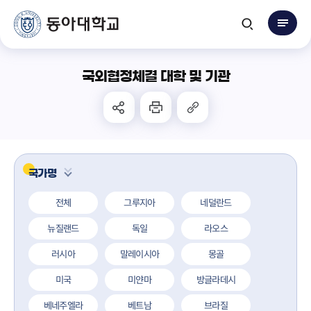
국외협정체결 대학 및 기관
국가명
전체
그루지아
네덜란드
뉴질랜드
독일
라오스
러시아
말레이시아
몽골
미국
미얀마
방글라데시
베네주엘라
베트남
브라질