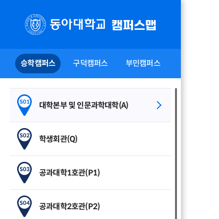
캠퍼스맵
승학캠퍼스
구덕캠퍼스
부민캠퍼스
S01
대학본부 및 인문과학대학(A)
S02
학생회관(Q)
S03
공과대학1호관(P1)
S04
공과대학2호관(P2)