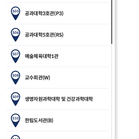
S05
공과대학3호관(P3)
S06
공과대학5호관(RS)
S07
예술체육대학1관
S08
교수회관(W)
S09
생명자원과학대학 및 건강과학대학
S10
한림도서관(B)