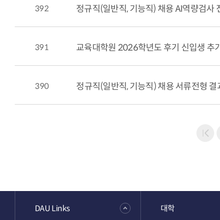
392
정규직(일반직, 기능직) 채용 AI역량검사 
391
교육대학원 2026학년도 후기 신입생 추
390
정규직(일반직, 기능직) 채용 서류전형 결
DAU Links
대학