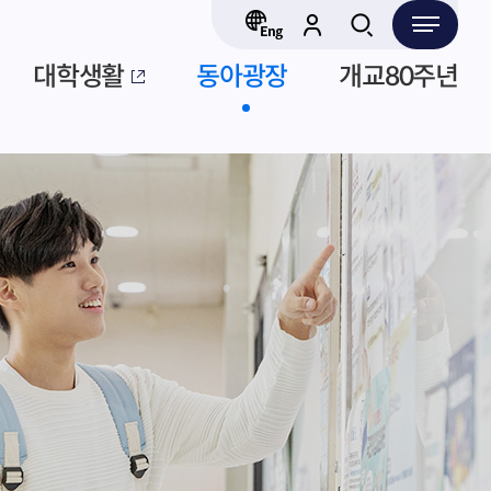
대학생활
동아광장
개교80주년