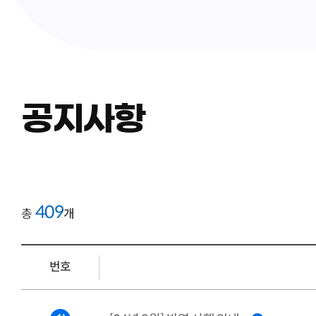
공지사항
409
총
개
번호