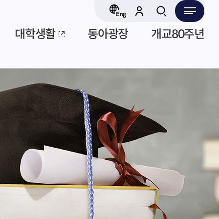
대학생활
동아광장
개교80주년